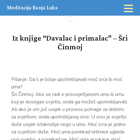
Skip
Meditacija Banja Luka
to
content
Iz knjige “Davalac i primalac” – Šri
Činmoj
Pitanje: Da li je bolje upotrebljavati moć srca ili moć
uma?
Šri Činmoj: Ako se radi o prosvijetljenom umu ili umu
koji je dosegao svjetlo, onda ga možeš upotrebljavati.
Ali ako je um još uvijek u procesu potrage za dobrim,
za svjetlom, onda upotrebljavaj srce. U srcu je svjetlo
duše uvijek istaknutije nego u umu. Moć srca je jedno
sa svjetlom duše. Moć uma ponekad letimice ugleda
ovo svjetlo, a ponekad ne. Moć uma je lukava, moć