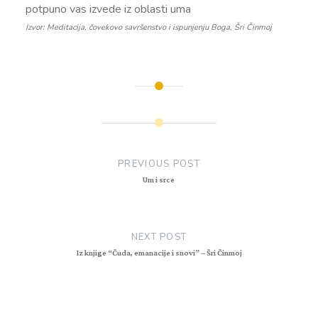
potpuno vas izvede iz oblasti uma
Izvor: Meditacija, čovekovo savršenstvo i ispunjenju Boga, Šri Činmoj
Post
navigation
PREVIOUS POST
Um i srce
NEXT POST
Iz knjige “Čuda, emanacije i snovi” – Šri Činmoj