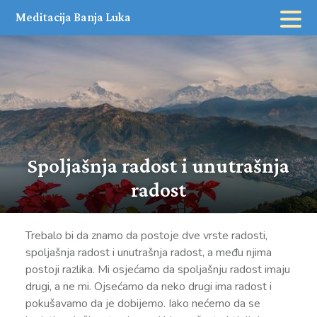
Skip
Meditacija Banja Luka
to
content
Spoljašnja radost i unutrašnja
radost
Trebalo bi da znamo da postoje dve vrste radosti,
spoljašnja radost i unutrašnja radost, a među njima
postoji razlika. Mi osjećamo da spoljašnju radost imaju
drugi, a ne mi. Ojsećamo da neko drugi ima radost i
pokušavamo da je dobijemo. Iako nećemo da se