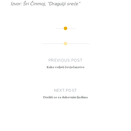
Izvor: Šri Činmoj, “Dragulji sreće”
Post
navigation
PREVIOUS POST
Kako voljeti čovječanstvo
NEXT POST
Družiti se sa duhovnim ljudima